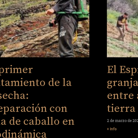
 primer
El Esp
atamiento de la
granja
secha:
entre 
eparación con
tierr
la de caballo en
2 de marzo de 20
+ Info
odinámica