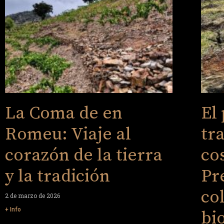
La Coma de en
El
Romeu: Viaje al
tr
corazón de la tierra
co
y la tradición
Pr
co
2 de marzo de 2026
+ Info
bi