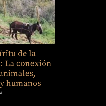
íritu de la
: La conexión
animales,
a y humanos
26