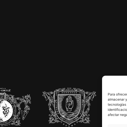
Para ofrecer
almacenar y/
tecnologías
identificaci
afectar nega