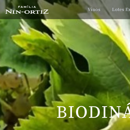
Vinos
Lotes E
BIODIN