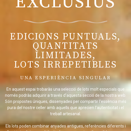
EXCLUSIUS
EDICIONS PUNTUALS,
QUANTITATS
LIMITADES,
LOTS IRREPETIBLES
UNA ESPERIÈNCIA SINGULAR
En aquest espai trobaràs una selecció de lots molt especials que
només podràs adquirir a través d’aquesta secció de la nostra web.
Són propostes úniques, dissenyades per compartir l’essència més
pura del nostre celler amb aquells que aprecien l’autenticitat i el
treball artesanal.
Els lots poden combinar anyades antigues, referències diferents i