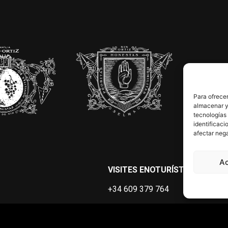
Para ofrecer
almacenar y/
tecnologías
identificaci
afectar nega
A
VISITES ENOTURÍSTIQUES
+34 609 379 764
clusivos
FORMULARI RESERVES