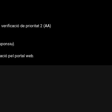
erificació de prioritat 2 (AA)
sponsiu).
gació pel portal web.