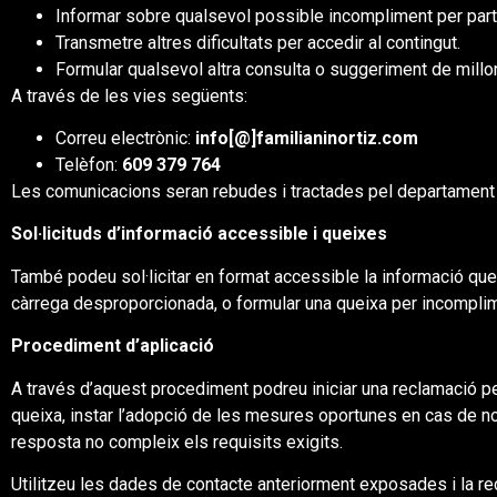
Informar sobre qualsevol possible incompliment per part
Transmetre altres dificultats per accedir al contingut.
Formular qualsevol altra consulta o suggeriment de millora
A través de les vies següents:
Correu electrònic:
info[@]familianinortiz.com
Telèfon:
609 379 764
Les comunicacions seran rebudes i tractades pel departament
Sol·licituds d’informació accessible i queixes
També podeu sol·licitar en format accessible la informació que
càrrega desproporcionada, o formular una queixa per incomplime
Procediment d’aplicació
A través d’aquest procediment podreu iniciar una reclamació pe
queixa, instar l’adopció de les mesures oportunes en cas de no
resposta no compleix els requisits exigits.
Utilitzeu les dades de contacte anteriorment exposades i la rec