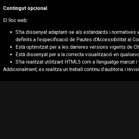
Contingut opcional
El lloc web:
S’ha dissenyat adaptant-se als estàndards i normatives vi
definits a l’especificació de Pautes d’Accessibilitat al C
Està optimitzat per a les darreres versions vigents de Ch
Està dissenyat per a la correcta visualització en qualsevo
S’ha realitzat utilitzant HTML5 com a llenguatge marcat i 
Addicionalment, es realitza un treball continu d’auditoria i revis